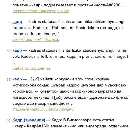
понятие «кадр» подразумевает и протяженность&#8230; …
Энциклопедический словарь СМИ
кадр
— kadras statusas T sritis automatika atitikmenys: angl.
37
frame vok. Kader, m; Rahmen, m; Rasterbild, n rus. кадр, m
pranc. cadre, m; image, f …
Automatikos terminų žodynas
кадр
— kadras statusas T sritis fizika atitikmenys: angl. frame
38
vok. Kader, m; Teilbild, n rus. кадр, m pranc. cadre, m; image, f
…
Fizikos terminų žodynas
кадр
— I [کدر] ҳайати коркунони ягон соҳа; коркуни
39
ихтисосноки соҳае; шӯъбаи кадрҳо шӯъбае дар муассисаю
корхонаҳо, ки ҳуҷҷатҳои шахсии коркунонро мураттаб ва
нигаҳдорӣ мекунад II [کدر] расм ё акси ҷудогонае дар филм;
саҳнае дар навори кинофилм …
Фарҳанги тафсирии забони тоҷикӣ
Кадр (значения)
— Кадр: В Викисловаре есть статья
40
«кадр» Кадр&#160; элемент кино или видеоряда, отдельное