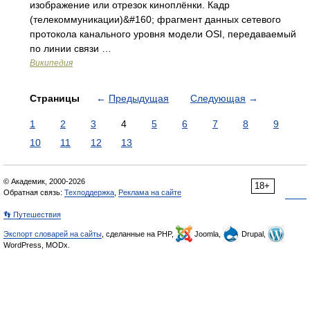
изображение или отрезок киноплёнки. Кадр
(телекоммуникации)&#160; фрагмент данных сетевого
протокола канального уровня модели OSI, передаваемый
по линии связи …
Википедия
Страницы
←
Предыдущая
Следующая
→
1
2
3
4
5
6
7
8
9
10
11
12
13
© Академик, 2000-2026
18+
Обратная связь:
Техподдержка
,
Реклама на сайте
👣 Путешествия
Экспорт словарей на сайты
, сделанные на PHP,
Joomla,
Drupal,
WordPress, MODx.