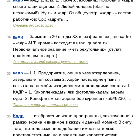
кадр
— КАДР1, а, м. 1. Ухажер, любовник. Приходи и кадра
33
своего тащи оценим. 2. Любой человек (обычно
незнакомый). Ну ты и кадр! От общеупотр. «кадры» состав
работников; Ср.: кадрить …
Словарь русского арго
кадр
— Заимств. в 20 е годы XX в. из франц. яз., где cadre
34
«кадр» &LT; «рама» восходит к итал. quadra тж.
Первоначальное значение «четырехугольник» (от лат.
quadrum, см. квадрат) …
Этимологический словарь русского языка
кадр
— I. 1. Предприятие, оешма хезмәткәрләренең
35
хәзерлекле төп составы 2. Хәрби частьләрнең тыныч
вакытта да демобилизацияләнми торган даими составы. II.
КАДР – 1. Кинопленкадагы яки фотопленкадагы аерым
сүрәт 2. Кинофильмнан аерым бер күренеш яки&#8230; …
Татар теленең аңлатмалы сүзлеге
Кадр
— – изображение части пространства, заключенное в
36
рамках экрана и видимое в каждый данный момент. В силу
того, что телевизионное действие имеет не только
пространственные, но и временные характеристики,