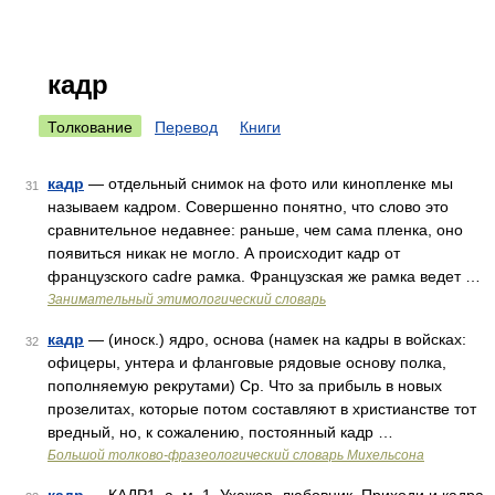
кадр
Толкование
Перевод
Книги
кадр
— отдельный снимок на фото или кинопленке мы
31
называем кадром. Совершенно понятно, что слово это
сравнительное недавнее: раньше, чем сама пленка, оно
появиться никак не могло. А происходит кадр от
французского cadre рамка. Французская же рамка ведет …
Занимательный этимологический словарь
кадр
— (иноск.) ядро, основа (намек на кадры в войсках:
32
офицеры, унтера и фланговые рядовые основу полка,
пополняемую рекрутами) Ср. Что за прибыль в новых
прозелитах, которые потом составляют в христианстве тот
вредный, но, к сожалению, постоянный кадр …
Большой толково-фразеологический словарь Михельсона